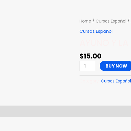
AYUNO
Home
/
Cursos Español
/ 
Y
Cursos Español
LA
AYUNO Y LA
PALABRA
quantity
$
15.00
BUY NOW
Category:
Cursos Español