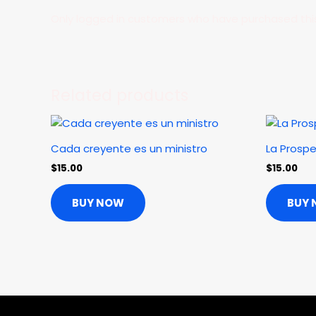
Only logged in customers who have purchased thi
Related products
Cada creyente es un ministro
La Prospe
$
15.00
$
15.00
BUY NOW
BUY