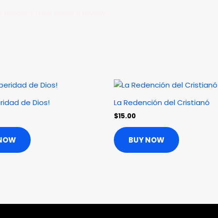
s product may leave a review.
ridad de Dios!
La Redención del Cristianó
$
15.00
 NOW
BUY NOW