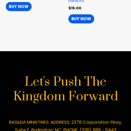
ministro
BUY NOW
$
15.00
BUY NOW
Let's Push The
Kingdom Forward
BASILEIA MINISTRIES: ADDRESS: 2378 Corporation Pkwy,
Suite E, Burlington, NC, PHONE: (336) 989 - 6443