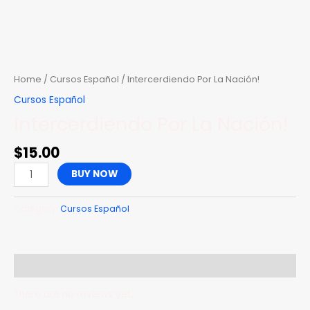
Skip
to
content
Intercerdiendo
Por
La
Home
/
Cursos Español
/ Intercerdiendo Por La Nación!
Nación!
Cursos Español
quantity
Intercerdiendo Por La Nación!
$
15.00
BUY NOW
Category:
Cursos Español
Reviews (0)
There are no reviews yet.