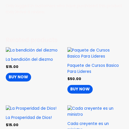
Only logged in customers who have purchased this product
may leave a review.
Related products
La bendición del diezmo
Paquete de Cursos Basico
$
15.00
Para Lideres
BUY NOW
$
50.00
BUY NOW
La Prosperidad de Dios!
Cada creyente es un
$
15.00